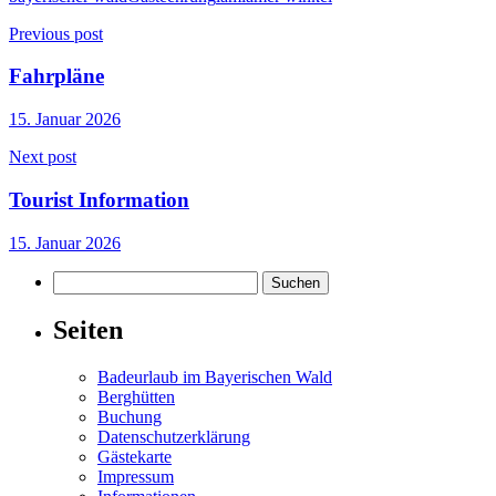
Beitragsnavigation
Previous post
Fahrpläne
15. Januar 2026
Next post
Tourist Information
15. Januar 2026
Suchen
nach:
Seiten
Badeurlaub im Bayerischen Wald
Berghütten
Buchung
Datenschutzerklärung
Gästekarte
Impressum